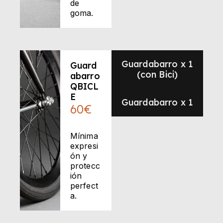
de
goma.
Guardabarro x 1
Guard
(con Bici)
abarro
QBICL
E
Guardabarro x 1
60€
Mínima
expresi
ón y
protecc
ión
perfect
a.