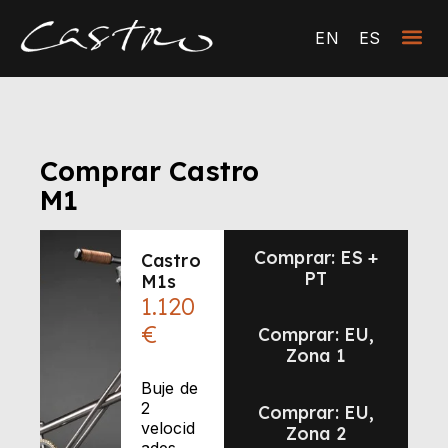
EN
ES
Comprar Castro
M1
Comprar: ES +
Castro
PT
M1s
1.120
€
Comprar: EU,
Zona 1
Buje de
2
Comprar: EU,
velocid
Zona 2
ades