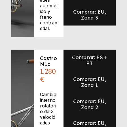
automát
ico y
Comprar: EU,
freno
Zona 3
contrap
edal.
Comprar: ES +
Castro
PT
M1c
1.280
€
Comprar: EU,
Zona 1
Cambio
interno
Comprar: EU,
rotatori
Zona 2
o de 3
velocid
ades
Comprar: EU,