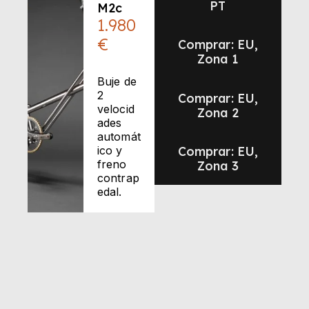
PT
M2c
1.980
€
Comprar: EU,
Zona 1
Buje de
2
Comprar: EU,
velocid
Zona 2
ades
automát
ico y
Comprar: EU,
freno
Zona 3
contrap
edal.