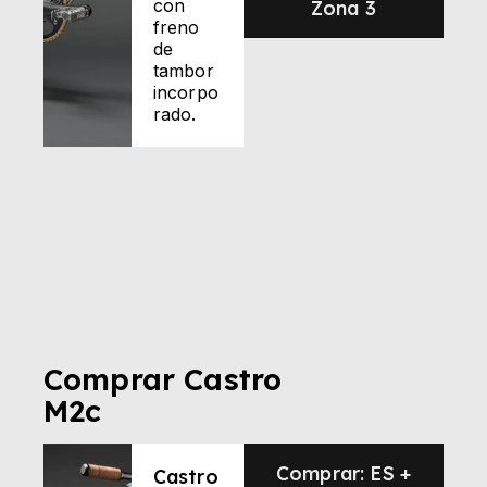
con
Zona 3
freno
de
tambor
incorpo
rado.
Comprar Castro
M2c
Comprar: ES +
Castro